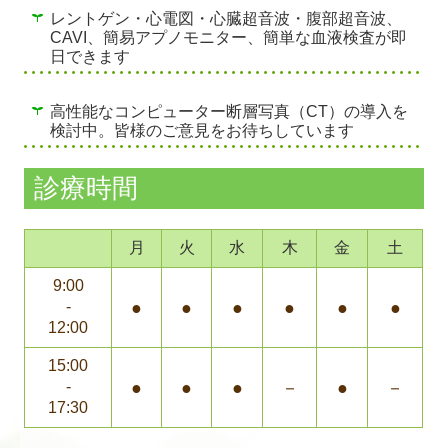
レントゲン・心電図・心臓超音波・腹部超音波、
CAVI、簡易アプノモニター、簡単な血液検査が即
日できます
高性能なコンピューター断層写真（CT）の導入を
検討中。皆様のご意見をお待ちしています
診療時間
月
火
水
木
金
土
9:00
-
●
●
●
●
●
●
12:00
15:00
-
●
●
●
－
●
－
17:30