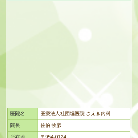
医院名
医療法人社団堀医院 さえき内科
院長
佐伯 牧彦
所在地
〒954-0124