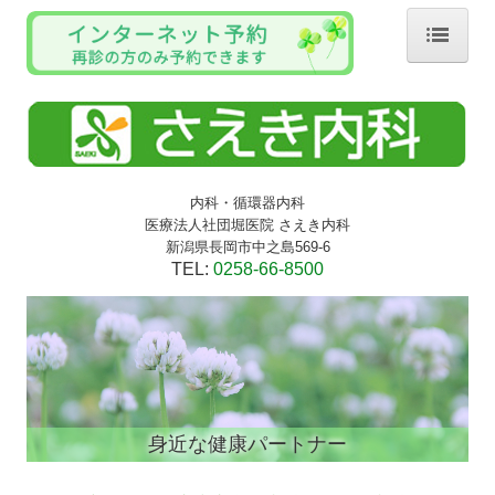
ホーム
院長・スタッフ紹介
診療のご案内
内科・循環器内科
医療法人社団堀医院 さえき内科
オンライン診療
新潟県長岡市中之島569-6
TEL:
0258-66-8500
アクセス
身近な健康パートナー